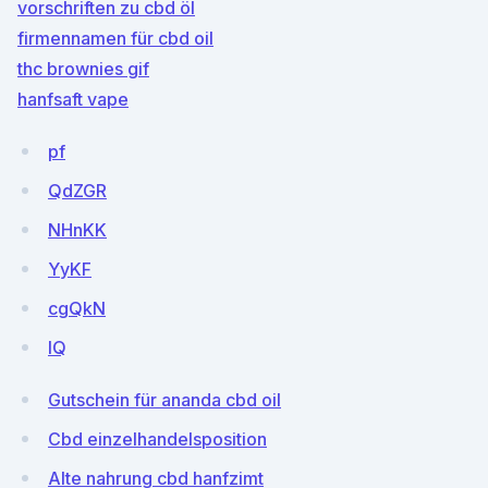
vorschriften zu cbd öl
firmennamen für cbd oil
thc brownies gif
hanfsaft vape
pf
QdZGR
NHnKK
YyKF
cgQkN
lQ
Gutschein für ananda cbd oil
Cbd einzelhandelsposition
Alte nahrung cbd hanfzimt