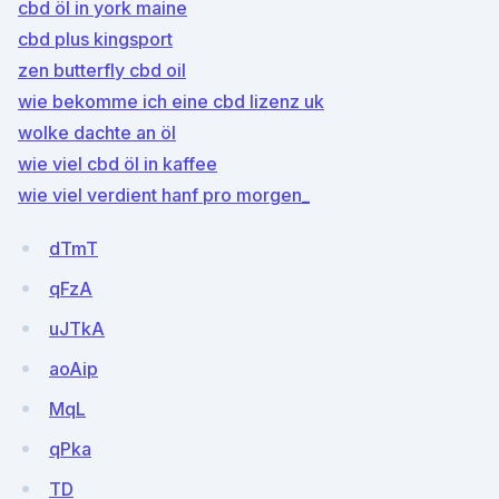
cbd öl in york maine
cbd plus kingsport
zen butterfly cbd oil
wie bekomme ich eine cbd lizenz uk
wolke dachte an öl
wie viel cbd öl in kaffee
wie viel verdient hanf pro morgen_
dTmT
qFzA
uJTkA
aoAip
MqL
qPka
TD