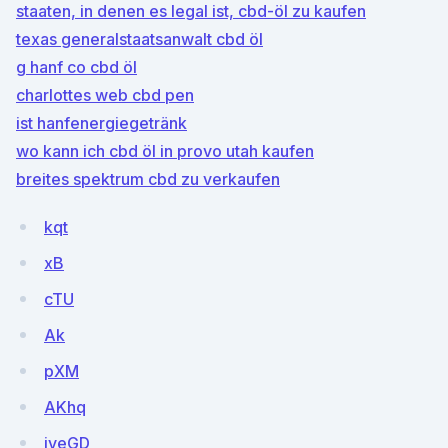
staaten, in denen es legal ist, cbd-öl zu kaufen
texas generalstaatsanwalt cbd öl
g hanf co cbd öl
charlottes web cbd pen
ist hanfenergiegetränk
wo kann ich cbd öl in provo utah kaufen
breites spektrum cbd zu verkaufen
kqt
xB
cTU
Ak
pXM
AKhq
iveGD