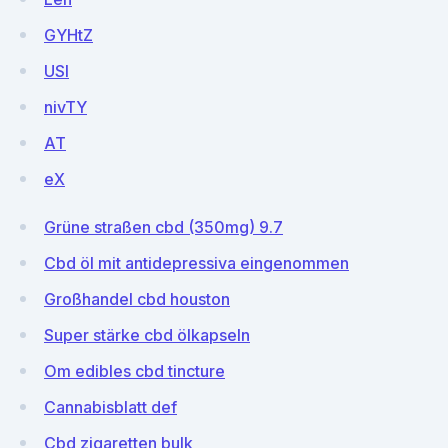
GYHtZ
USI
nivTY
AT
eX
Grüne straßen cbd (350mg) 9.7
Cbd öl mit antidepressiva eingenommen
Großhandel cbd houston
Super stärke cbd ölkapseln
Om edibles cbd tincture
Cannabisblatt def
Cbd zigaretten bulk