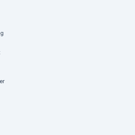
ng
t
er