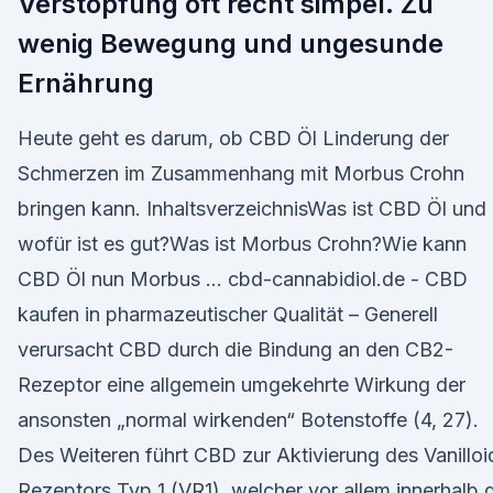
Verstopfung oft recht simpel. Zu
wenig Bewegung und ungesunde
Ernährung
Heute geht es darum, ob CBD Öl Linderung der
Schmerzen im Zusammenhang mit Morbus Crohn
bringen kann. InhaltsverzeichnisWas ist CBD Öl und
wofür ist es gut?Was ist Morbus Crohn?Wie kann
CBD Öl nun Morbus … cbd-cannabidiol.de - CBD
kaufen in pharmazeutischer Qualität – Generell
verursacht CBD durch die Bindung an den CB2-
Rezeptor eine allgemein umgekehrte Wirkung der
ansonsten „normal wirkenden“ Botenstoffe (4, 27).
Des Weiteren führt CBD zur Aktivierung des Vanilloi
Rezeptors Typ 1 (VR1), welcher vor allem innerhalb 