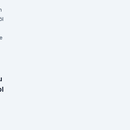
n
öl
e
u
bl