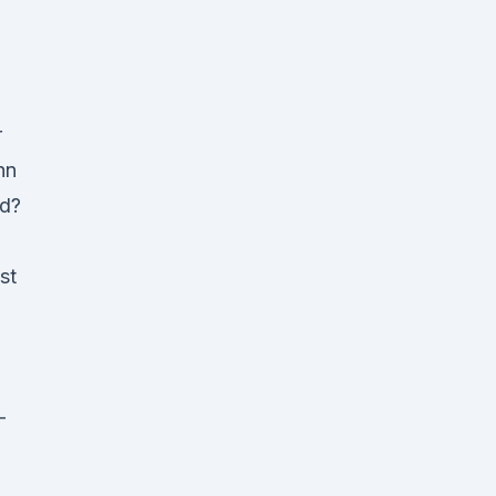
r
hn
nd?
st
-