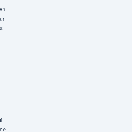
en
ar
s
i
che