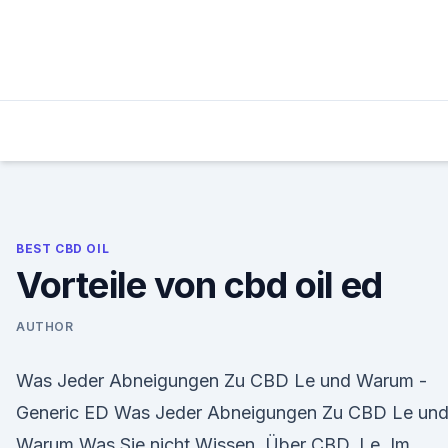
Skip
to
content
BEST CBD OIL
Vorteile von cbd oil ed
AUTHOR
Was Jeder Abneigungen Zu CBD Le und Warum -
Generic ED Was Jeder Abneigungen Zu CBD Le un
Warum Was Sie nicht Wissen, Über CBD, Le. Im